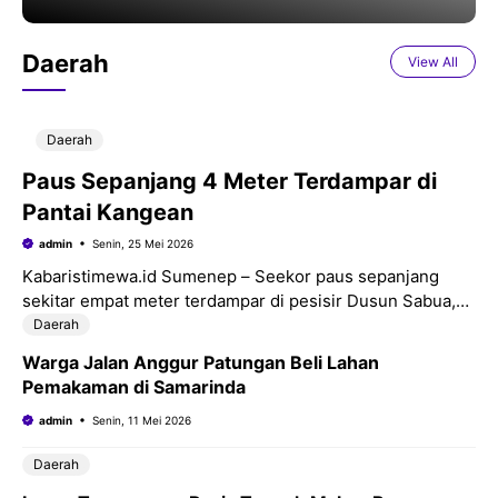
Daerah
View All
Daerah
Paus Sepanjang 4 Meter Terdampar di
Pantai Kangean
admin
Senin, 25 Mei 2026
Kabaristimewa.id Sumenep – Seekor paus sepanjang
sekitar empat meter terdampar di pesisir Dusun Sabua,
Desa Pajanangger, Kecamatan Arjasa, Pulau Kangean,
Daerah
Kabupaten Sumenep, Jawa Timur. Peristiwa
Warga Jalan Anggur Patungan Beli Lahan
Pemakaman di Samarinda
admin
Senin, 11 Mei 2026
Daerah