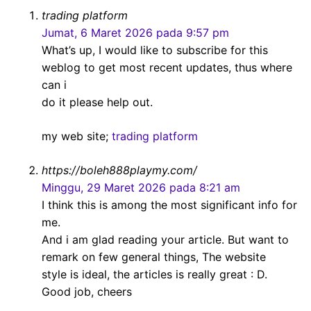
o
e
A
trading platform
o
r
p
Jumat, 6 Maret 2026 pada 9:57 pm
k
p
What’s up, I would lіke to subscribe for this
weblog to get most recent updates, thus where
can i
do it please help out.
my web site;
trading platform
https://boleh888playmy.com/
Minggu, 29 Maret 2026 pada 8:21 am
I think this is among the most significant info for
me.
And i am glad reading your article. But want to
remark on few general things, The website
style is ideal, the articles is really great : D.
Good job, cheers