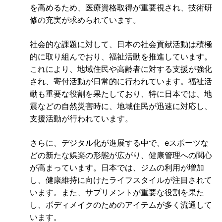
を高めるため、医療資格取得が重要視され、技術研
修の充実が求められています。
社会的な課題に対して、日本の社会貢献活動は積極
的に取り組んでおり、福祉活動を推進しています。
これにより、地域住民や高齢者に対する支援が強化
され、寄付活動が日常的に行われています。福祉活
動も重要な役割を果たしており、特に日本では、地
震などの自然災害時に、地域住民が迅速に対応し、
支援活動が行われています。
さらに、デジタル化が進展する中で、eスポーツな
どの新たな娯楽の形態が広がり、健康管理への関心
が高まっています。日本では、ジムの利用が増加
し、健康維持に向けたライフスタイルが注目されて
います。また、サプリメントが重要な役割を果た
し、ボディメイクのためのアイテムが多く流通して
います。