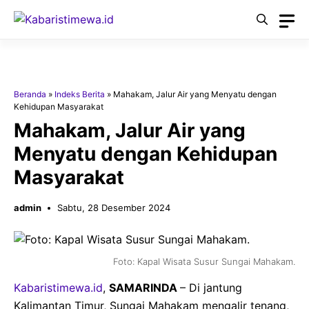
Langsung
ke
isi
Beranda
»
Indeks Berita
»
Mahakam, Jalur Air yang Menyatu dengan
Kehidupan Masyarakat
Mahakam, Jalur Air yang
Menyatu dengan Kehidupan
Masyarakat
admin
Sabtu, 28 Desember 2024
Foto: Kapal Wisata Susur Sungai Mahakam.
Kabaristimewa.id
,
SAMARINDA
– Di jantung
Kalimantan Timur, Sungai Mahakam mengalir tenang,