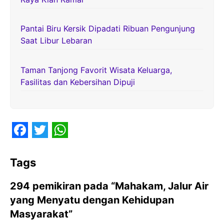
Pantai Biru Kersik Dipadati Ribuan Pengunjung
Saat Libur Lebaran
Taman Tanjong Favorit Wisata Keluarga,
Fasilitas dan Kebersihan Dipuji
F
T
W
a
w
h
Tags
c
i
a
294 pemikiran pada “Mahakam, Jalur Air
e
t
t
yang Menyatu dengan Kehidupan
b
t
s
Masyarakat”