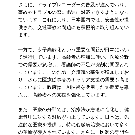
さらに、ドライブレコーダーの普及が進んでおり、
事故やトラブルの際に迅速に対応できるようになっ
ています。これにより、日本国内では、安全性が提
供され、交通事故の問題にも積極的に取り組んでい
ます。
一方で、少子高齢化という重要な問題が日本におい
て進行しています。高齢者の増加に伴い、医療分野
での需要が急増し、看護師の不足が深刻な問題とな
っています。このため、介護職の募集が増加してお
り、さらに医療従事者のキャリア支援の需要も高ま
っています。政府は、AI技術を活用した支援策を導
入し、高齢者への支援を強化しています。
また、医療の分野では、治療法が急速に進化し、健
康管理に対する対応が向上しています。日本は、先
進的な医療を提供し、特に心臓病治療において多く
の革新が導入されています。さらに、医師の専門性