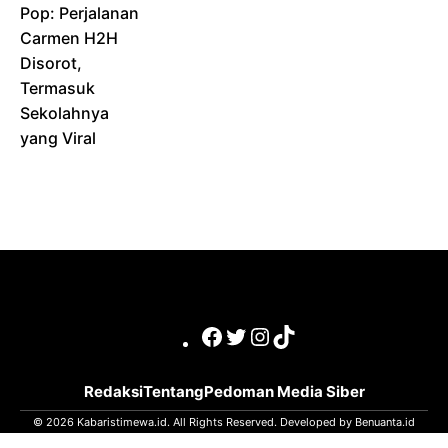
Pop: Perjalanan
Carmen H2H
Disorot,
Termasuk
Sekolahnya
yang Viral
Facebook
Twitter
Instagram
TikTok
Redaksi
Tentang
Pedoman Media Siber
© 2026 Kabaristimewa.id. All Rights Reserved. Developed by
Benuanta.id