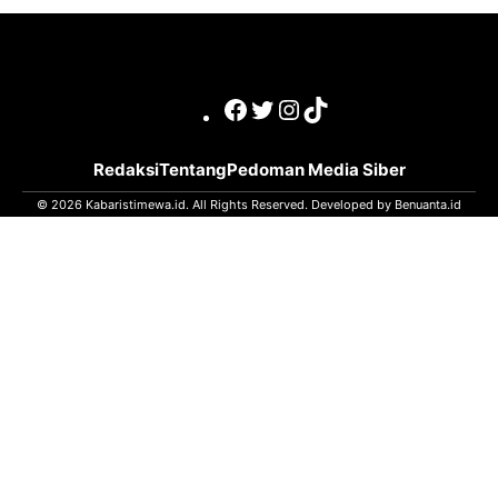
Facebook
Twitter
Instagram
TikTok
Redaksi
Tentang
Pedoman Media Siber
© 2026 Kabaristimewa.id. All Rights Reserved. Developed by
Benuanta.id