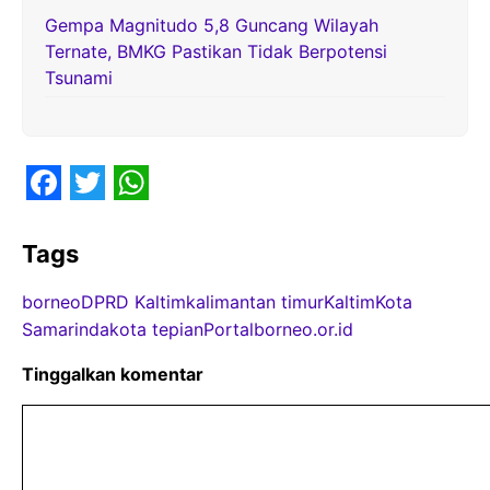
Gempa Magnitudo 5,8 Guncang Wilayah
Ternate, BMKG Pastikan Tidak Berpotensi
Tsunami
F
T
W
a
w
h
Tags
c
i
a
borneo
DPRD Kaltim
kalimantan timur
Kaltim
Kota
e
t
t
Samarinda
kota tepian
Portalborneo.or.id
b
t
s
Tinggalkan komentar
o
e
A
o
r
p
Komentar
k
p