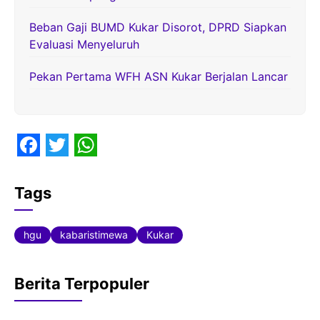
Beban Gaji BUMD Kukar Disorot, DPRD Siapkan
Evaluasi Menyeluruh
Pekan Pertama WFH ASN Kukar Berjalan Lancar
F
T
W
a
w
h
Tags
c
i
a
e
t
t
hgu
kabaristimewa
Kukar
b
t
s
o
e
A
Berita Terpopuler
o
r
p