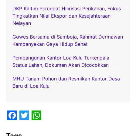
DKP Kaltim Percepat Hilirisasi Perikanan, Fokus
Tingkatkan Nilai Ekspor dan Kesejahteraan
Nelayan
Gowes Bersama di Samboja, Rahmat Dermawan
Kampanyekan Gaya Hidup Sehat
Pembangunan Kantor Loa Kulu Terkendala
Status Lahan, Dokumen Akan Dicocokkan
MHU Tanam Pohon dan Resmikan Kantor Desa
Baru di Loa Kulu
F
T
W
a
w
h
Tags