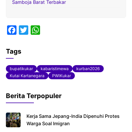
Samboja Barat Terbakar
F
T
W
a
w
h
c
itt
at
Tags
e
er
s
b
A
bupatikukar
kabaristimewa
kurban2026
o
p
Kutai Kartanegara
PWIKukar
o
p
k
Berita Terpopuler
Kerja Sama Jepang-India Dipenuhi Protes
Warga Soal Imigran