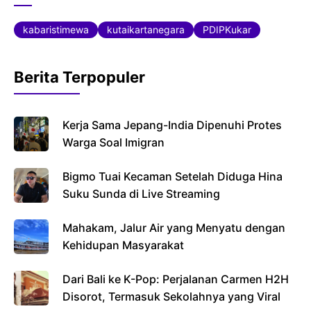
c
i
a
e
t
t
kabaristimewa
kutaikartanegara
PDIPKukar
b
t
s
o
e
A
Berita Terpopuler
o
r
p
k
p
Kerja Sama Jepang-India Dipenuhi Protes
Warga Soal Imigran
Bigmo Tuai Kecaman Setelah Diduga Hina
Suku Sunda di Live Streaming
Mahakam, Jalur Air yang Menyatu dengan
Kehidupan Masyarakat
Dari Bali ke K-Pop: Perjalanan Carmen H2H
Disorot, Termasuk Sekolahnya yang Viral