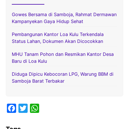
Gowes Bersama di Samboja, Rahmat Dermawan
Kampanyekan Gaya Hidup Sehat
Pembangunan Kantor Loa Kulu Terkendala
Status Lahan, Dokumen Akan Dicocokkan
MHU Tanam Pohon dan Resmikan Kantor Desa
Baru di Loa Kulu
Diduga Dipicu Kebocoran LPG, Warung BBM di
Samboja Barat Terbakar
F
T
W
a
w
h
c
itt
at
Tags