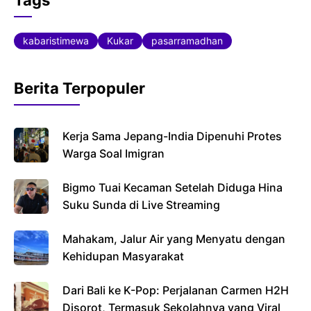
e
er
s
b
A
kabaristimewa
Kukar
pasarramadhan
o
p
o
p
Berita Terpopuler
k
Kerja Sama Jepang-India Dipenuhi Protes
Warga Soal Imigran
Bigmo Tuai Kecaman Setelah Diduga Hina
Suku Sunda di Live Streaming
Mahakam, Jalur Air yang Menyatu dengan
Kehidupan Masyarakat
Dari Bali ke K-Pop: Perjalanan Carmen H2H
Disorot, Termasuk Sekolahnya yang Viral