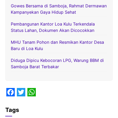
Gowes Bersama di Samboja, Rahmat Dermawan
Kampanyekan Gaya Hidup Sehat
Pembangunan Kantor Loa Kulu Terkendala
Status Lahan, Dokumen Akan Dicocokkan
MHU Tanam Pohon dan Resmikan Kantor Desa
Baru di Loa Kulu
Diduga Dipicu Kebocoran LPG, Warung BBM di
Samboja Barat Terbakar
F
T
W
a
w
h
Tags
c
i
a