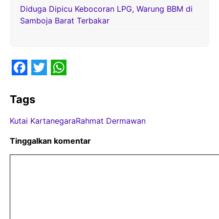
Diduga Dipicu Kebocoran LPG, Warung BBM di
Samboja Barat Terbakar
F
T
W
a
w
h
Tags
c
i
a
Kutai Kartanegara
Rahmat Dermawan
e
t
t
b
t
s
Tinggalkan komentar
o
e
A
Komentar
o
r
p
k
p