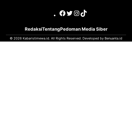
Facebook
Twitter
Instagram
TikTok
Redaksi
Tentang
Pedoman Media Siber
© 2026 Kabaristimewa.id. All Rights Reserved. Developed by
Benuanta.id