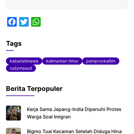
F
T
W
a
w
h
c
itt
at
Tags
e
er
s
b
A
kabaristimewa
kalimantan timur
pemprovkaltim
o
p
rudymasud
o
p
k
Berita Terpopuler
Kerja Sama Jepang-India Dipenuhi Protes
Warga Soal Imigran
Bigmo Tuai Kecaman Setelah Diduga Hina