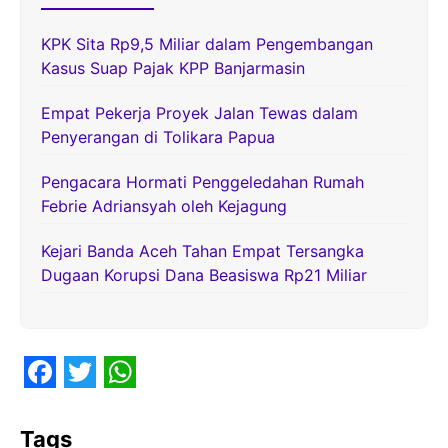
KPK Sita Rp9,5 Miliar dalam Pengembangan
Kasus Suap Pajak KPP Banjarmasin
Empat Pekerja Proyek Jalan Tewas dalam
Penyerangan di Tolikara Papua
Pengacara Hormati Penggeledahan Rumah
Febrie Adriansyah oleh Kejagung
Kejari Banda Aceh Tahan Empat Tersangka
Dugaan Korupsi Dana Beasiswa Rp21 Miliar
F
T
W
a
w
h
Tags