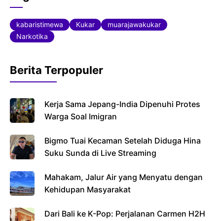
c
i
a
e
t
t
kabaristimewa
Kukar
muarajawakukar
b
t
s
Narkotika
o
e
A
o
r
p
Berita Terpopuler
k
p
Kerja Sama Jepang-India Dipenuhi Protes
Warga Soal Imigran
Bigmo Tuai Kecaman Setelah Diduga Hina
Suku Sunda di Live Streaming
Mahakam, Jalur Air yang Menyatu dengan
Kehidupan Masyarakat
Dari Bali ke K-Pop: Perjalanan Carmen H2H