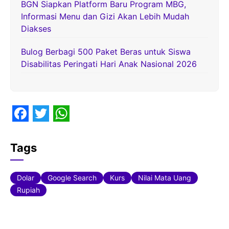
BGN Siapkan Platform Baru Program MBG,
Informasi Menu dan Gizi Akan Lebih Mudah
Diakses
Bulog Berbagi 500 Paket Beras untuk Siswa
Disabilitas Peringati Hari Anak Nasional 2026
F
T
W
a
w
h
Tags
c
i
a
e
t
t
Dolar
Google Search
Kurs
Nilai Mata Uang
b
t
s
Rupiah
o
e
A
o
r
p