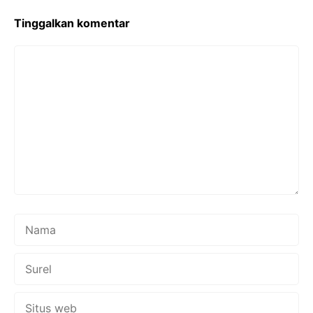
k
p
Tinggalkan komentar
Komentar
Nama
Surel
Situs