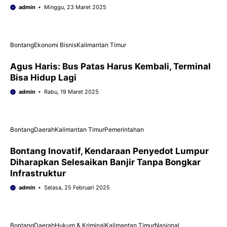
admin
Minggu, 23 Maret 2025
Bontang
Ekonomi Bisnis
Kalimantan Timur
Agus Haris: Bus Patas Harus Kembali, Terminal
Bisa Hidup Lagi
admin
Rabu, 19 Maret 2025
Bontang
Daerah
Kalimantan Timur
Pemerintahan
Bontang Inovatif, Kendaraan Penyedot Lumpur
Diharapkan Selesaikan Banjir Tanpa Bongkar
Infrastruktur
admin
Selasa, 25 Februari 2025
Bontang
Daerah
Hukum & Kriminal
Kalimantan Timur
Nasional