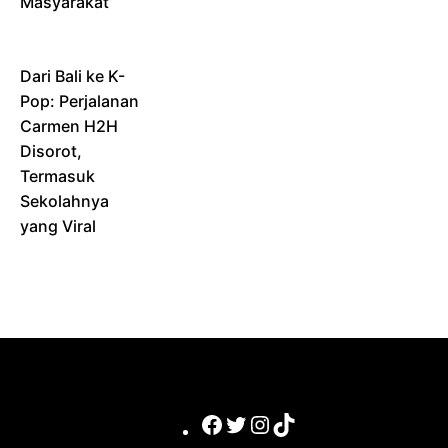
Masyarakat
Dari Bali ke K-
Pop: Perjalanan
Carmen H2H
Disorot,
Termasuk
Sekolahnya
yang Viral
Facebook
Twitter
Instagram
TikTok