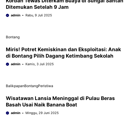
Korban Tewas Diterkam Buaya di Sungai Santan
Ditemukan Setelah 9 Jam
admin
Rabu, 9 Juli 2025
Bontang
Miris! Potret Kemiskinan dan Eksploitasi: Anak
di Bontang Pilih Dagang Ketimbang Sekolah
admin
Kamis, 3 Juli 2025
Balikpapan
Bontang
Peristiwa
Wisatawan Lansia Meninggal di Pulau Beras
Basah Usai Naik Banana Boat
admin
Minggu, 29 Juni 2025