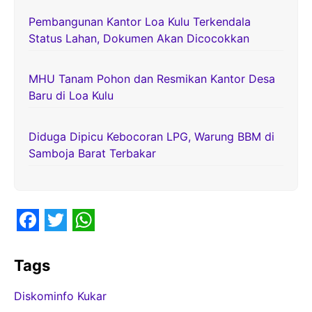
Pembangunan Kantor Loa Kulu Terkendala
Status Lahan, Dokumen Akan Dicocokkan
MHU Tanam Pohon dan Resmikan Kantor Desa
Baru di Loa Kulu
Diduga Dipicu Kebocoran LPG, Warung BBM di
Samboja Barat Terbakar
F
T
W
a
w
h
Tags
c
i
a
Diskominfo Kukar
e
t
t