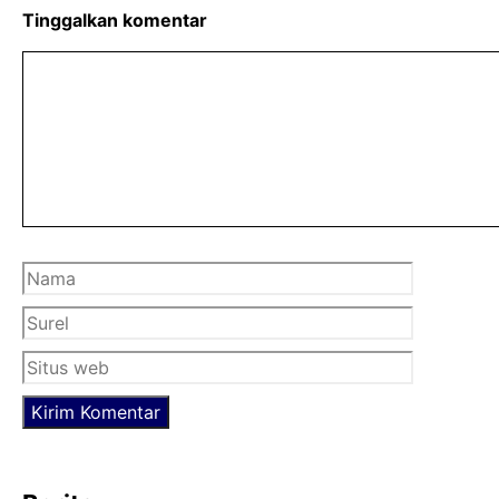
b
t
s
Tinggalkan komentar
o
e
A
Komentar
o
r
p
k
p
Nama
Surel
Situs
web