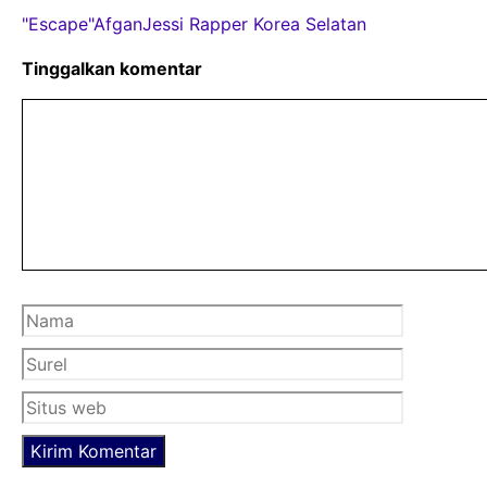
c
i
a
"Escape"
Afgan
Jessi Rapper Korea Selatan
e
t
t
b
t
s
Tinggalkan komentar
o
e
A
Komentar
o
r
p
k
p
Nama
Surel
Situs
web