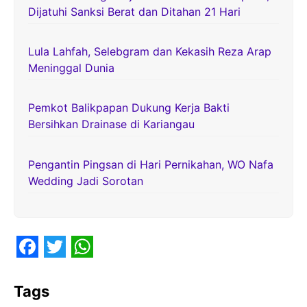
Dijatuhi Sanksi Berat dan Ditahan 21 Hari
Lula Lahfah, Selebgram dan Kekasih Reza Arap
Meninggal Dunia
Pemkot Balikpapan Dukung Kerja Bakti
Bersihkan Drainase di Kariangau
Pengantin Pingsan di Hari Pernikahan, WO Nafa
Wedding Jadi Sorotan
F
T
W
a
w
h
Tags