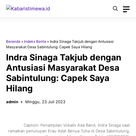
Langsung
ke
isi
Beranda
»
Indeks Berita
»
Indra Sinaga Takjub dengan Antusiasi
Masyarakat Desa Sabintulung: Capek Saya Hilang
Indra Sinaga Takjub dengan
Antusiasi Masyarakat Desa
Sabintulung: Capek Saya
Hilang
admin
Minggu, 23 Juli 2023
Caption: Penampilan Vokalis Ada Band, Indra Sinaga saat
ramaikan penutupan Erau Adat Benua Tuha di Desa Sabintulung,