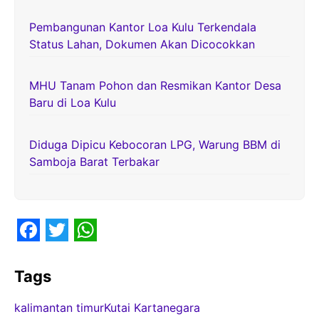
Pembangunan Kantor Loa Kulu Terkendala
Status Lahan, Dokumen Akan Dicocokkan
MHU Tanam Pohon dan Resmikan Kantor Desa
Baru di Loa Kulu
Diduga Dipicu Kebocoran LPG, Warung BBM di
Samboja Barat Terbakar
F
T
W
a
w
h
Tags
c
i
a
kalimantan timur
Kutai Kartanegara