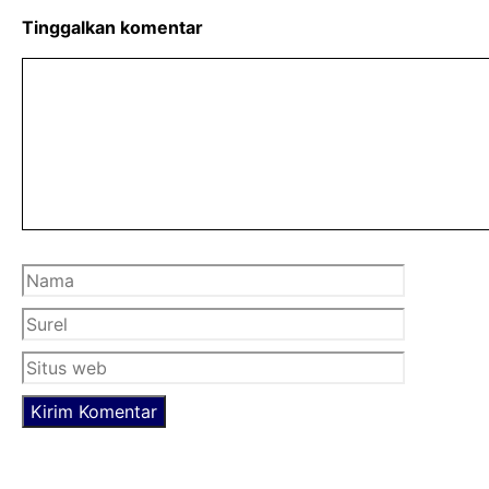
e
t
t
b
t
s
Tinggalkan komentar
o
e
A
Komentar
o
r
p
k
p
Nama
Surel
Situs
web