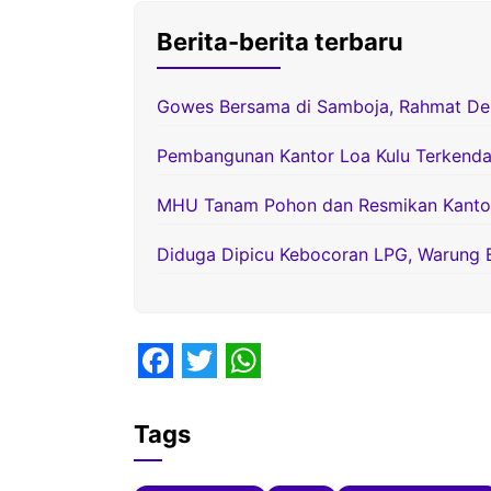
Berita-berita terbaru
Gowes Bersama di Samboja, Rahmat D
Pembangunan Kantor Loa Kulu Terkenda
MHU Tanam Pohon dan Resmikan Kantor 
Diduga Dipicu Kebocoran LPG, Warung 
F
T
W
a
w
h
Tags
c
i
a