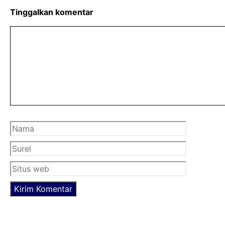
o
e
A
Tinggalkan komentar
o
r
p
Komentar
k
p
Nama
Surel
Situs
web