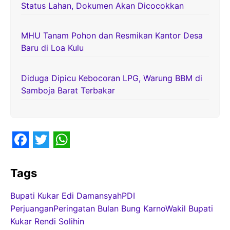
Status Lahan, Dokumen Akan Dicocokkan
MHU Tanam Pohon dan Resmikan Kantor Desa
Baru di Loa Kulu
Diduga Dipicu Kebocoran LPG, Warung BBM di
Samboja Barat Terbakar
F
T
W
a
w
h
Tags
c
i
a
Bupati Kukar Edi Damansyah
PDI
e
t
t
Perjuangan
Peringatan Bulan Bung Karno
Wakil Bupati
b
t
s
Kukar Rendi Solihin