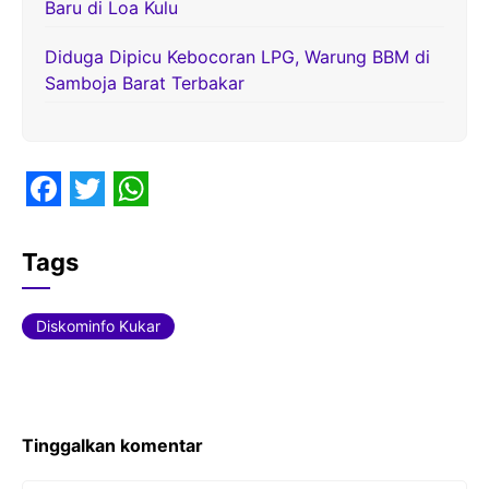
Baru di Loa Kulu
Diduga Dipicu Kebocoran LPG, Warung BBM di
Samboja Barat Terbakar
F
T
W
a
w
h
Tags
c
i
a
e
t
t
Diskominfo Kukar
b
t
s
o
e
A
o
r
p
Tinggalkan komentar
k
p