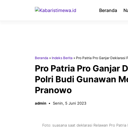
Langsung
ke
Beranda
N
isi
Beranda
»
Indeks Berita
»
Pro Patria Pro Ganjar Deklaras
Pro Patria Pro Ganjar
Polri Budi Gunawan M
Pranowo
admin
Senin, 5 Juni 2023
Foto: suasana saat deklarasi Relawan Pro Patri