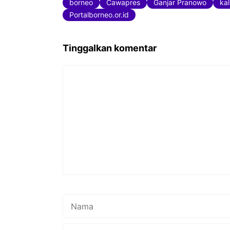
e
t
t
borneo
Cawapres
Ganjar Pranowo
ka
b
t
s
Portalborneo.or.id
o
e
A
Tinggalkan komentar
o
r
p
k
p
Komentar
Nama
Surel