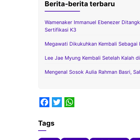
Berita-berita terbaru
Wamenaker Immanuel Ebenezer Ditangka
Sertifikasi K3
Megawati Dikukuhkan Kembali Sebagai 
Lee Jae Myung Kembali Setelah Kalah di
Mengenal Sosok Aulia Rahman Basri, Sa
F
T
W
a
w
h
Tags
c
i
a