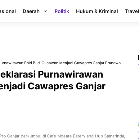
asional
Daerah
Politik
Hukum & Kriminal
Travel
i Purnawirawan Polri Budi Gunawan Menjadi Cawapres Ganjar Pranowo
 Deklarasi Purnawirawan
enjadi Cawapres Ganjar
a Pro Ganjar berkumpul di Cafe Moeara Eatery and Hub Samarinda,