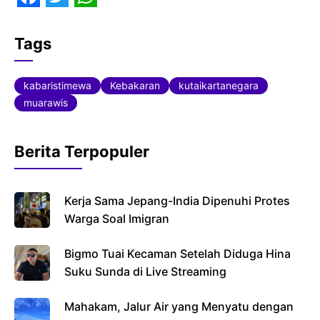
F
T
W
a
w
h
Tags
c
i
a
e
t
t
kabaristimewa
Kebakaran
kutaikartanegara
b
t
s
muarawis
o
e
A
o
r
p
Berita Terpopuler
k
p
Kerja Sama Jepang-India Dipenuhi Protes
Warga Soal Imigran
Bigmo Tuai Kecaman Setelah Diduga Hina
Suku Sunda di Live Streaming
Mahakam, Jalur Air yang Menyatu dengan