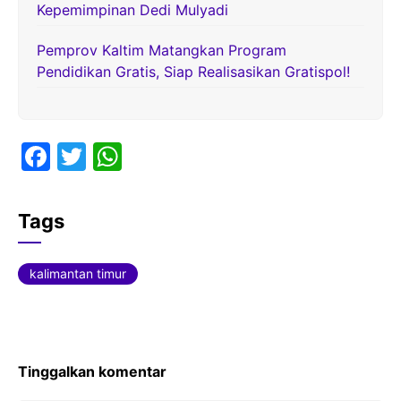
Kepemimpinan Dedi Mulyadi
Pemprov Kaltim Matangkan Program
Pendidikan Gratis, Siap Realisasikan Gratispol!
F
T
W
a
w
h
c
itt
at
Tags
e
er
s
b
A
kalimantan timur
o
p
o
p
k
Tinggalkan komentar