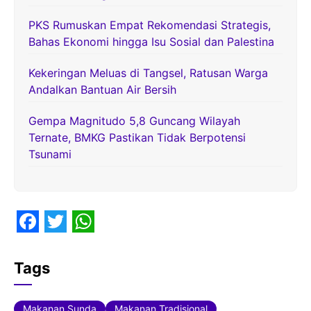
PKS Rumuskan Empat Rekomendasi Strategis,
Bahas Ekonomi hingga Isu Sosial dan Palestina
Kekeringan Meluas di Tangsel, Ratusan Warga
Andalkan Bantuan Air Bersih
Gempa Magnitudo 5,8 Guncang Wilayah
Ternate, BMKG Pastikan Tidak Berpotensi
Tsunami
F
T
W
a
w
h
Tags
c
i
a
e
t
t
Makanan Sunda
Makanan Tradisional