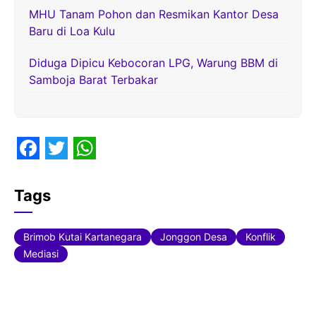
MHU Tanam Pohon dan Resmikan Kantor Desa
Baru di Loa Kulu
Diduga Dipicu Kebocoran LPG, Warung BBM di
Samboja Barat Terbakar
F
T
W
a
w
h
Tags
c
i
a
e
t
t
Brimob Kutai Kartanegara
Jonggon Desa
Konflik
b
t
s
Mediasi
o
e
A
o
r
p