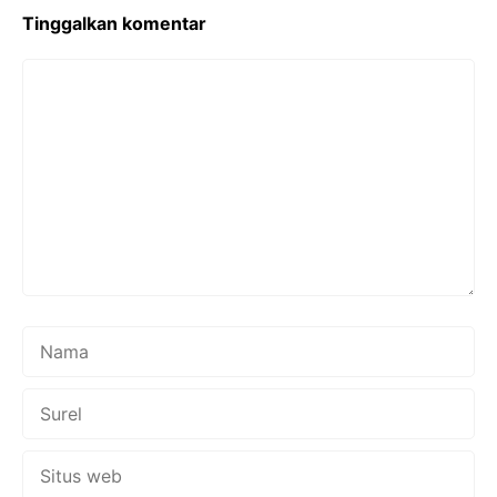
k
p
Tinggalkan komentar
Komentar
Nama
Surel
Situs
web