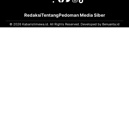
Redaksi
Tentang
Pedoman Media Siber
© 2026 Kabaristimewa.id. All Rights Reserved. Developed by
Benuanta.id