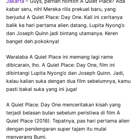
Jakarta
– Guys, pernah nonton A Quiet Place? Ada
kabar seru, nih! Mereka rilis prekuel baru, yang
berjudul A Quiet Place: Day One. Kali ini ceritanya
balik ke hari pertama alien datang. Lupita Nyong’o
dan Joseph Quinn jadi bintang utamanya. Keren
banget deh pokoknya!
Waralaba A Quiet Place ini memang lagi rame
dibicarain, lho. A Quiet Place: Day One, film ini
dibintangi Lupita Nyong’o dan Joseph Quinn. Jadi,
kalau kalian suka dengan dua film sebelumnya, kamu
pasti bakal suka yang ini juga!
A Quiet Place: Day One menceritakan kisah yang
terjadi belasan bulan sebelum peristiwa di film A
Quiet Place (2018). Tepatnya, pas hari pertama alien
dengan pendengaran super tajam itu mulai
menyerang Bumi.