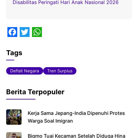
Disabilitas Peringati Hari Anak Nasional 2026
F
T
W
a
w
h
Tags
c
i
a
e
t
t
Defisit Negara
Tren Surplus
b
t
s
o
e
A
Berita Terpopuler
o
r
p
k
p
Kerja Sama Jepang-India Dipenuhi Protes
Warga Soal Imigran
Bigmo Tuai Kecaman Setelah Diduga Hina