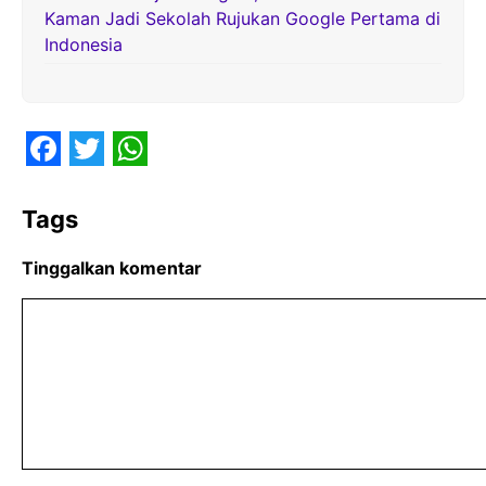
Kaman Jadi Sekolah Rujukan Google Pertama di
Indonesia
F
T
W
a
w
h
Tags
c
i
a
Tinggalkan komentar
e
t
t
Komentar
b
t
s
o
e
A
o
r
p
k
p