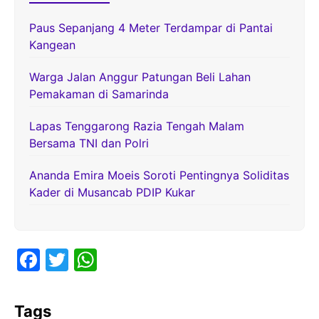
Paus Sepanjang 4 Meter Terdampar di Pantai
Kangean
Warga Jalan Anggur Patungan Beli Lahan
Pemakaman di Samarinda
Lapas Tenggarong Razia Tengah Malam
Bersama TNI dan Polri
Ananda Emira Moeis Soroti Pentingnya Soliditas
Kader di Musancab PDIP Kukar
F
T
W
a
w
h
c
itt
at
Tags