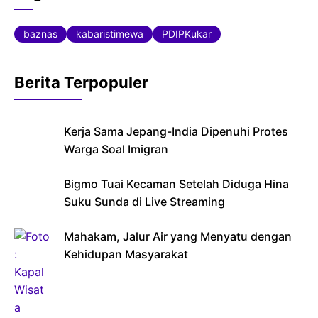
e
er
s
b
A
baznas
kabaristimewa
PDIPKukar
o
p
o
p
Berita Terpopuler
k
Kerja Sama Jepang-India Dipenuhi Protes
Warga Soal Imigran
Bigmo Tuai Kecaman Setelah Diduga Hina
Suku Sunda di Live Streaming
Mahakam, Jalur Air yang Menyatu dengan
Kehidupan Masyarakat