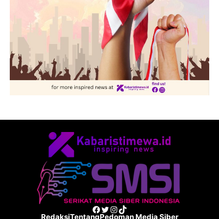
Facebook
Twitter
Instagram
TikTok
Redaksi
Tentang
Pedoman Media Siber