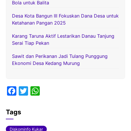
Bola untuk Balita
Desa Kota Bangun III Fokuskan Dana Desa untuk
Ketahanan Pangan 2025
Karang Taruna Aktif Lestarikan Danau Tanjung
Serai Tiap Pekan
Sawit dan Perikanan Jadi Tulang Punggung
Ekonomi Desa Kedang Murung
F
T
W
a
w
h
c
itt
at
Tags
e
er
s
b
A
Diskominfo Kukar