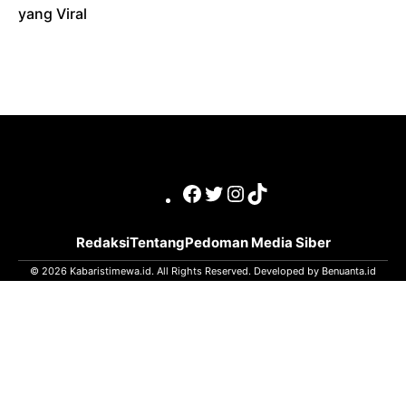
yang Viral
Facebook
Twitter
Instagram
TikTok
Redaksi
Tentang
Pedoman Media Siber
© 2026 Kabaristimewa.id. All Rights Reserved. Developed by
Benuanta.id