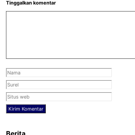
b
t
s
Tinggalkan komentar
o
e
A
Komentar
o
r
p
k
p
Nama
Surel
Situs
web
Berita