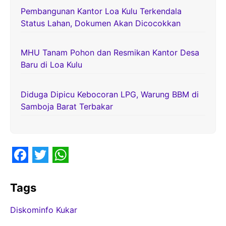
Pembangunan Kantor Loa Kulu Terkendala
Status Lahan, Dokumen Akan Dicocokkan
MHU Tanam Pohon dan Resmikan Kantor Desa
Baru di Loa Kulu
Diduga Dipicu Kebocoran LPG, Warung BBM di
Samboja Barat Terbakar
F
T
W
a
w
h
Tags
c
i
a
Diskominfo Kukar
e
t
t