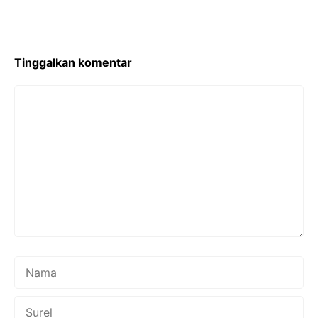
o
p
o
p
k
Tinggalkan komentar
Komentar
Nama
Surel