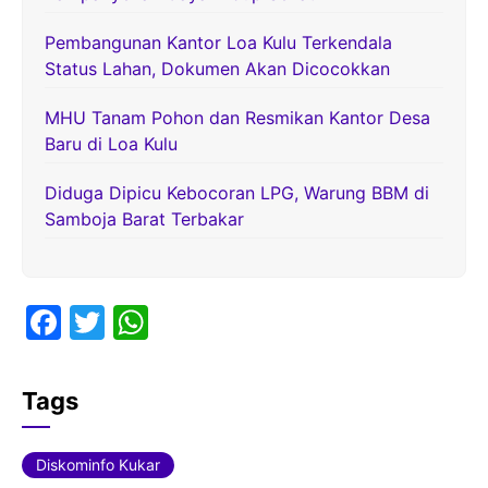
Pembangunan Kantor Loa Kulu Terkendala
Status Lahan, Dokumen Akan Dicocokkan
MHU Tanam Pohon dan Resmikan Kantor Desa
Baru di Loa Kulu
Diduga Dipicu Kebocoran LPG, Warung BBM di
Samboja Barat Terbakar
F
T
W
a
w
h
c
itt
at
Tags
e
er
s
b
A
Diskominfo Kukar