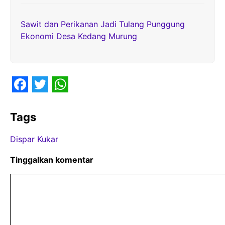
Sawit dan Perikanan Jadi Tulang Punggung
Ekonomi Desa Kedang Murung
F
T
W
a
w
h
Tags
c
i
a
Dispar Kukar
e
t
t
b
t
s
Tinggalkan komentar
o
e
A
Komentar
o
r
p
k
p