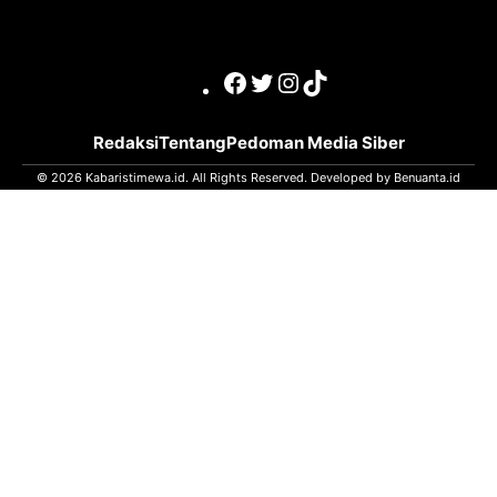
Facebook
Twitter
Instagram
TikTok
Redaksi
Tentang
Pedoman Media Siber
© 2026 Kabaristimewa.id. All Rights Reserved. Developed by
Benuanta.id