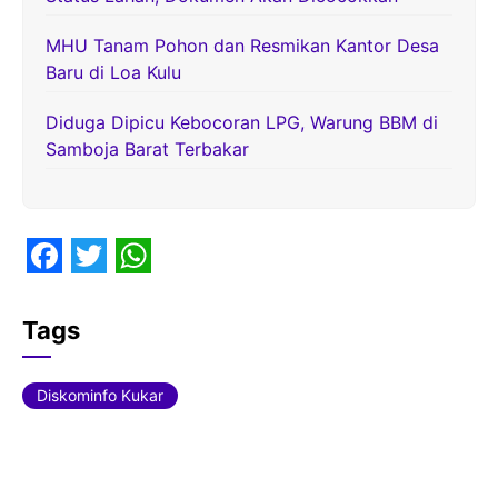
MHU Tanam Pohon dan Resmikan Kantor Desa
Baru di Loa Kulu
Diduga Dipicu Kebocoran LPG, Warung BBM di
Samboja Barat Terbakar
F
T
W
a
w
h
Tags
c
i
a
e
t
t
Diskominfo Kukar
b
t
s
o
e
A