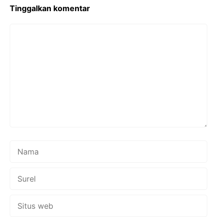
o
r
p
Tinggalkan komentar
k
p
Komentar
Nama
Surel
Situs
web