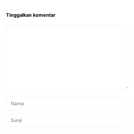
o
p
k
Tinggalkan komentar
Komentar
Nama
Surel
Situs