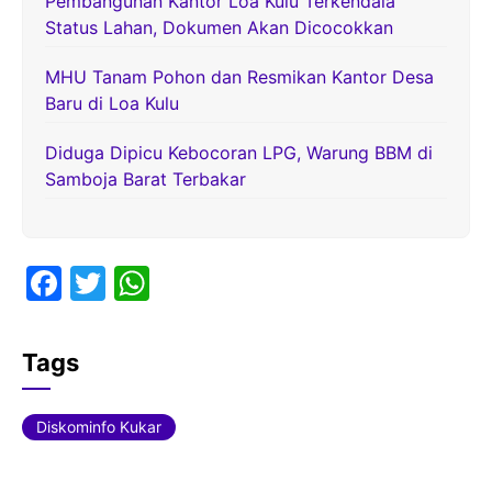
Pembangunan Kantor Loa Kulu Terkendala
Status Lahan, Dokumen Akan Dicocokkan
MHU Tanam Pohon dan Resmikan Kantor Desa
Baru di Loa Kulu
Diduga Dipicu Kebocoran LPG, Warung BBM di
Samboja Barat Terbakar
F
T
W
a
w
h
c
itt
at
Tags
e
er
s
b
A
Diskominfo Kukar
o
p