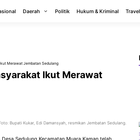
asional
Daerah
Politik
Hukum & Kriminal
Travel
 Ikut Merawat Jembatan Sedulang
asyarakat Ikut Merawat
Foto: Bupati Kukar, Edi Damansyah, resmikan Jembatan Sedulang.
 Desa Sedulung Kecamatan Muara Kaman telah