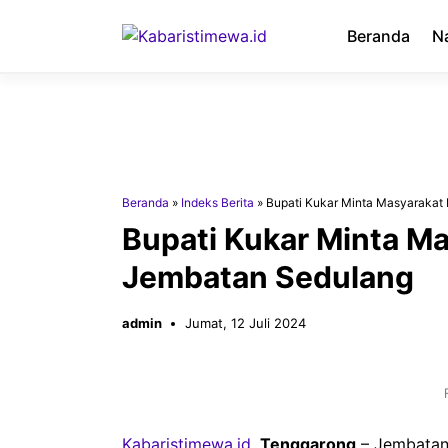
Langsung
ke
Beranda
N
isi
Beranda
»
Indeks Berita
»
Bupati Kukar Minta Masyarakat
Bupati Kukar Minta M
Jembatan Sedulang
admin
Jumat, 12 Juli 2024
Kabaristimewa.id
,
Tenggarong
– Jembatan