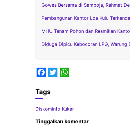
Gowes Bersama di Samboja, Rahmat D
Pembangunan Kantor Loa Kulu Terkenda
MHU Tanam Pohon dan Resmikan Kantor 
Diduga Dipicu Kebocoran LPG, Warung 
F
T
W
a
w
h
Tags
c
i
a
e
t
t
Diskominfo Kukar
b
t
s
Tinggalkan komentar
o
e
A