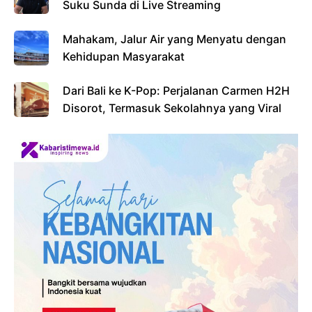
Suku Sunda di Live Streaming
Mahakam, Jalur Air yang Menyatu dengan
Kehidupan Masyarakat
Dari Bali ke K-Pop: Perjalanan Carmen H2H
Disorot, Termasuk Sekolahnya yang Viral