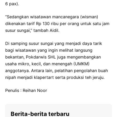
6 pax).
“Sedangkan wisatawan mancanegara (wisman)
dikenakan tarif Rp 130 ribu per orang untuk satu jam
susur sungai,” tambah Aidil.
Di samping susur sungai yang menjadi daya tarik
bagi wisatawan yang ingin melihat langsung
bekantan, Pokdarwis SHL juga mengembangkan
usaha mikro, kecil, dan menengah (UMKM)
anggotanya. Antara lain, pelatihan pengolahan buah
nipah menjadi klapertart serta produksi teh jeruju.
Penulis : Reihan Noor
Berita-berita terbaru