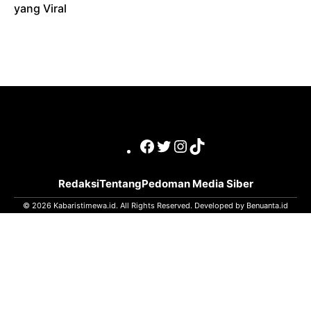
yang Viral
Facebook
Twitter
Instagram
TikTok
Redaksi
Tentang
Pedoman Media Siber
© 2026 Kabaristimewa.id. All Rights Reserved. Developed by
Benuanta.id