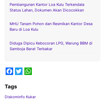
Pembangunan Kantor Loa Kulu Terkendala
Status Lahan, Dokumen Akan Dicocokkan
MHU Tanam Pohon dan Resmikan Kantor Desa
Baru di Loa Kulu
Diduga Dipicu Kebocoran LPG, Warung BBM di
Samboja Barat Terbakar
F
T
W
a
w
h
Tags
c
i
a
Diskominfo Kukar
e
t
t