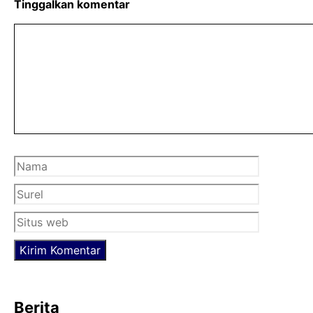
b
t
s
Tinggalkan komentar
o
e
A
Komentar
o
r
p
k
p
Nama
Surel
Situs
web
Berita