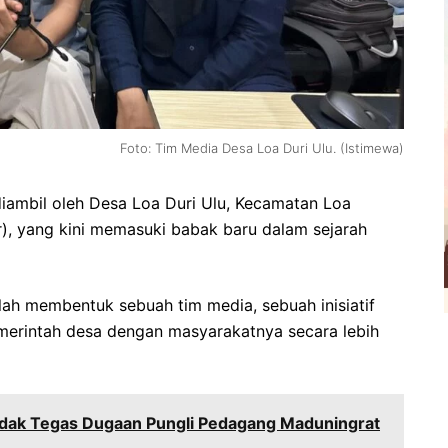
Foto: Tim Media Desa Loa Duri Ulu. (Istimewa)
diambil oleh Desa Loa Duri Ulu, Kecamatan Loa
r), yang kini memasuki babak baru dalam sejarah
lah membentuk sebuah tim media, sebuah inisiatif
erintah desa dengan masyarakatnya secara lebih
indak Tegas Dugaan Pungli Pedagang Maduningrat