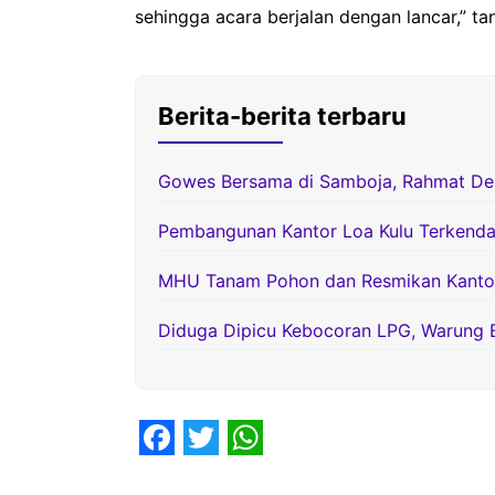
sehingga acara berjalan dengan lancar,” t
Berita-berita terbaru
Gowes Bersama di Samboja, Rahmat D
Pembangunan Kantor Loa Kulu Terkenda
MHU Tanam Pohon dan Resmikan Kantor 
Diduga Dipicu Kebocoran LPG, Warung 
F
T
W