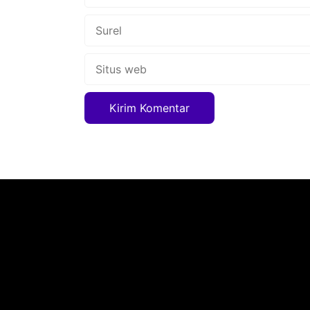
Surel
Situs
web