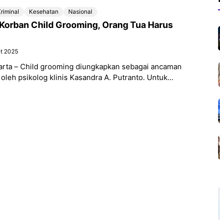
riminal
Kesehatan
Nasional
 Korban Child Grooming, Orang Tua Harus
et 2025
karta – Child grooming diungkapkan sebagai ancaman
 oleh psikolog klinis Kasandra A. Putranto. Untuk
aan sebelum melakukan eksploitasi seksual, pelaku