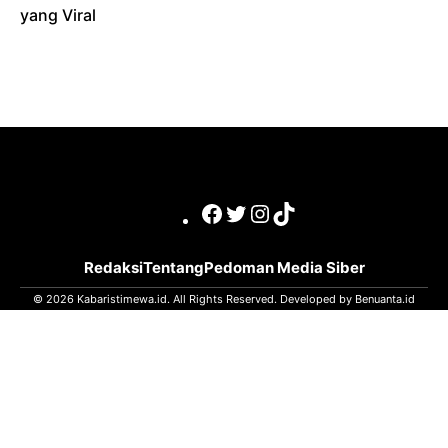
yang Viral
Facebook
Twitter
Instagram
TikTok
Redaksi
Tentang
Pedoman Media Siber
© 2026 Kabaristimewa.id. All Rights Reserved. Developed by
Benuanta.id