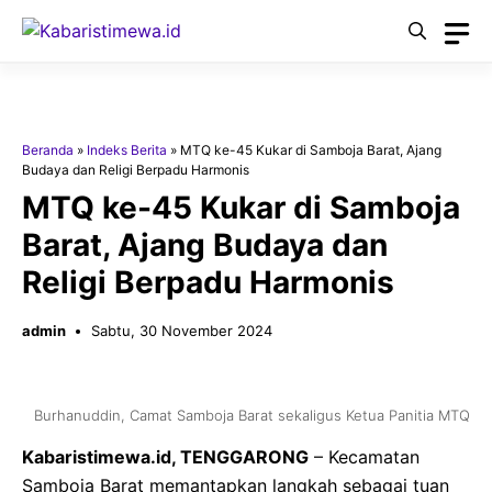
Langsung
ke
isi
Beranda
»
Indeks Berita
»
MTQ ke-45 Kukar di Samboja Barat, Ajang
Budaya dan Religi Berpadu Harmonis
MTQ ke-45 Kukar di Samboja
Barat, Ajang Budaya dan
Religi Berpadu Harmonis
admin
Sabtu, 30 November 2024
Burhanuddin, Camat Samboja Barat sekaligus Ketua Panitia MTQ
Kabaristimewa.id, TENGGARONG
– Kecamatan
Samboja Barat memantapkan langkah sebagai tuan