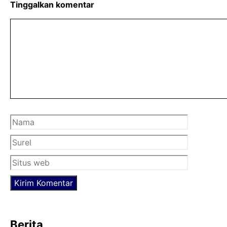
b
t
s
Tinggalkan komentar
o
e
A
Komentar
o
r
p
k
p
Nama
Surel
Situs
web
Berita