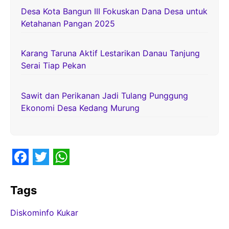
Desa Kota Bangun III Fokuskan Dana Desa untuk
Ketahanan Pangan 2025
Karang Taruna Aktif Lestarikan Danau Tanjung
Serai Tiap Pekan
Sawit dan Perikanan Jadi Tulang Punggung
Ekonomi Desa Kedang Murung
F
T
W
a
w
h
Tags
c
i
a
Diskominfo Kukar
e
t
t