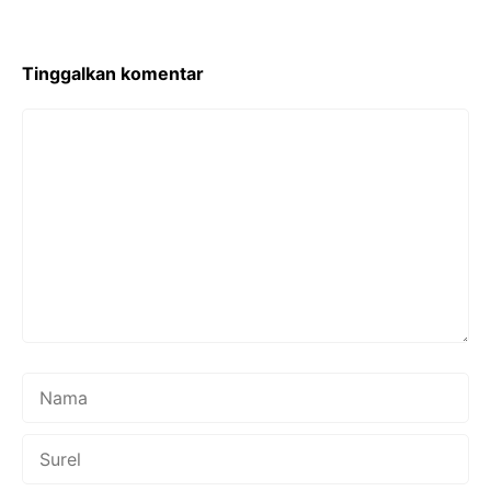
o
e
A
o
r
p
Tinggalkan komentar
k
p
Komentar
Nama
Surel