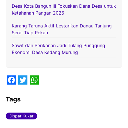
Desa Kota Bangun III Fokuskan Dana Desa untuk
Ketahanan Pangan 2025
Karang Taruna Aktif Lestarikan Danau Tanjung
Serai Tiap Pekan
Sawit dan Perikanan Jadi Tulang Punggung
Ekonomi Desa Kedang Murung
F
T
W
a
w
h
Tags
c
i
a
e
t
t
Dispar Kukar
b
t
s