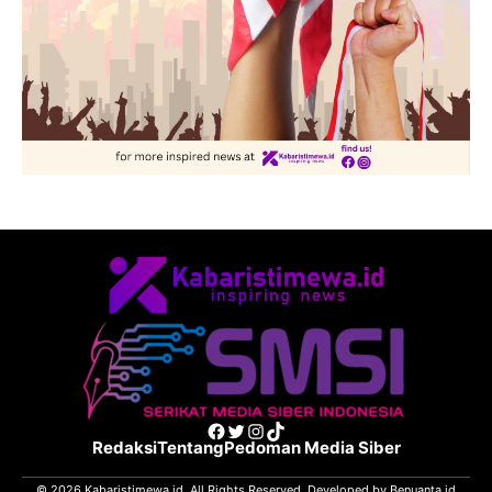
Facebook
Twitter
Instagram
TikTok
Redaksi
Tentang
Pedoman Media Siber
© 2026 Kabaristimewa.id. All Rights Reserved. Developed by
Benuanta.id