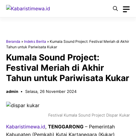
Langsung
ke
isi
Beranda
»
Indeks Berita
»
Kumala Sound Project: Festival Meriah di Akhir
Tahun untuk Pariwisata Kukar
Kumala Sound Project:
Festival Meriah di Akhir
Tahun untuk Pariwisata Kukar
admin
Selasa, 26 November 2024
Festival Kumala Sound Project Dispar Kukar
Kabaristimewa.id
,
TENGGARONG
– Pemerintah
Kabupaten (Pemkab) Kutai Kartanegara (Kukar)