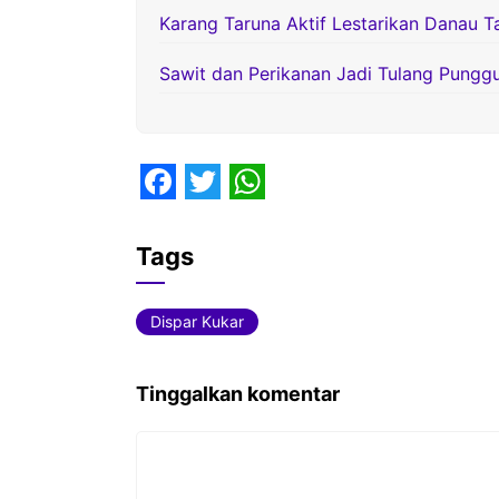
Karang Taruna Aktif Lestarikan Danau T
Sawit dan Perikanan Jadi Tulang Pung
F
T
W
a
w
h
Tags
c
i
a
e
t
t
Dispar Kukar
b
t
s
o
e
A
Tinggalkan komentar
o
r
p
Komentar
k
p