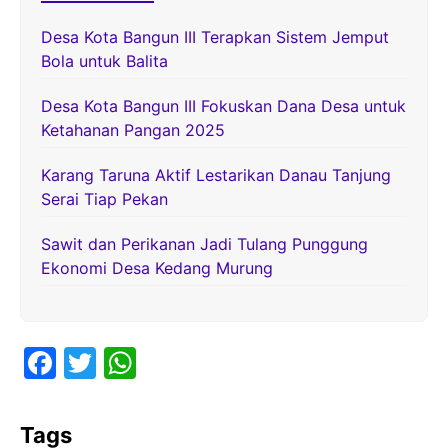
Desa Kota Bangun III Terapkan Sistem Jemput
Bola untuk Balita
Desa Kota Bangun III Fokuskan Dana Desa untuk
Ketahanan Pangan 2025
Karang Taruna Aktif Lestarikan Danau Tanjung
Serai Tiap Pekan
Sawit dan Perikanan Jadi Tulang Punggung
Ekonomi Desa Kedang Murung
F
T
W
a
w
h
c
itt
at
Tags