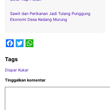
Sawit dan Perikanan Jadi Tulang Punggung
Ekonomi Desa Kedang Murung
F
T
W
a
w
h
Tags
c
i
a
Dispar Kukar
e
t
t
b
t
s
Tinggalkan komentar
o
e
A
Komentar
o
r
p
k
p