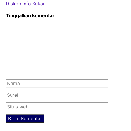
Diskominfo Kukar
e
t
t
b
t
s
Tinggalkan komentar
o
e
A
Komentar
o
r
p
k
p
Nama
Surel
Situs
web