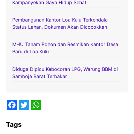
Kampanyekan Gaya Hidup Sehat
Pembangunan Kantor Loa Kulu Terkendala
Status Lahan, Dokumen Akan Dicocokkan
MHU Tanam Pohon dan Resmikan Kantor Desa
Baru di Loa Kulu
Diduga Dipicu Kebocoran LPG, Warung BBM di
Samboja Barat Terbakar
F
T
W
a
w
h
Tags
c
i
a