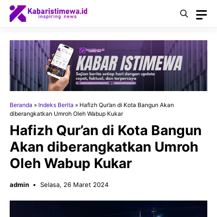
Langsung
ke
isi
Beranda
»
Indeks Berita
»
Hafizh Qur’an di Kota Bangun Akan
diberangkatkan Umroh Oleh Wabup Kukar
Hafizh Qur’an di Kota Bangun
Akan diberangkatkan Umroh
Oleh Wabup Kukar
admin
Selasa, 26 Maret 2024