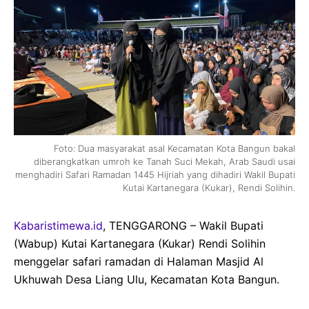
Foto: Dua masyarakat asal Kecamatan Kota Bangun bakal
diberangkatkan umroh ke Tanah Suci Mekah, Arab Saudi usai
menghadiri Safari Ramadan 1445 Hijriah yang dihadiri Wakil Bupati
Kutai Kartanegara (Kukar), Rendi Solihin.
Kabaristimewa.id
, TENGGARONG – Wakil Bupati
(Wabup) Kutai Kartanegara (Kukar) Rendi Solihin
menggelar safari ramadan di Halaman Masjid Al
Ukhuwah Desa Liang Ulu, Kecamatan Kota Bangun.