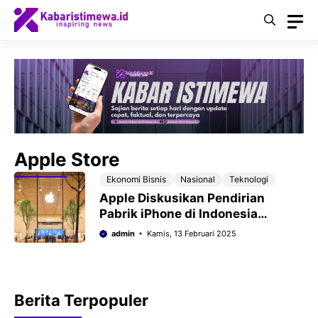
Langsung
ke
isi
Apple Store
Ekonomi Bisnis
Nasional
Teknologi
Apple Diskusikan Pendirian
Pabrik iPhone di Indonesia
Setelah Pemerintah Larang
admin
Kamis, 13 Februari 2025
iPhone 16
Berita Terpopuler